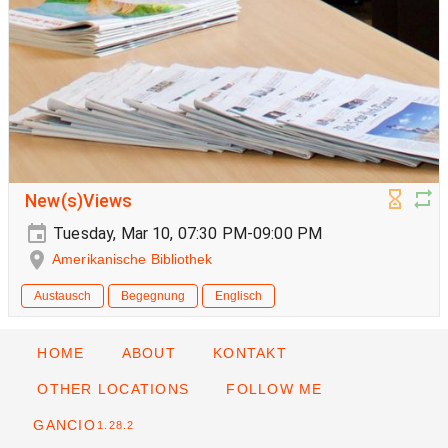
New(s)Views
Tuesday, Mar 10, 07:30 PM-09:00 PM
Amerikanische Bibliothek
Austausch
Begegnung
Englisch
HOME
ABOUT
KONTAKT
OTHER LOCATIONS
FOLLOW ME
GANCIO
1.28.2