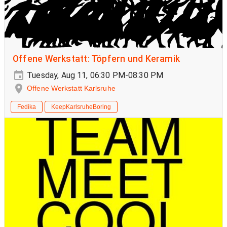
Offene Werkstatt: Töpfern und Keramik
Tuesday, Aug 11, 06:30 PM-08:30 PM
Offene Werkstatt Karlsruhe
Fedika
KeepKarlsruheBoring