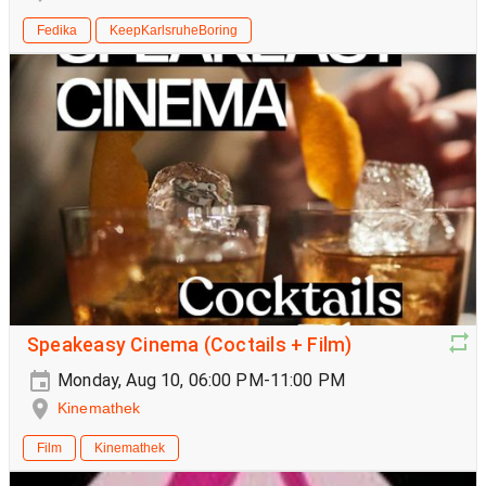
Fedika
KeepKarlsruheBoring
Speakeasy Cinema (Coctails + Film)
Monday, Aug 10, 06:00 PM-11:00 PM
Kinemathek
Film
Kinemathek