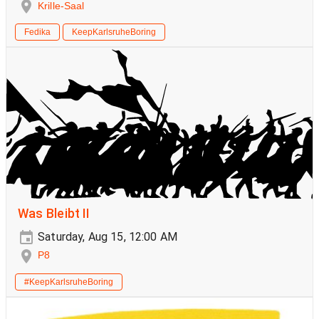
Krille-Saal
Fedika
KeepKarlsruheBoring
Was Bleibt II
Saturday, Aug 15, 12:00 AM
P8
#KeepKarlsruheBoring