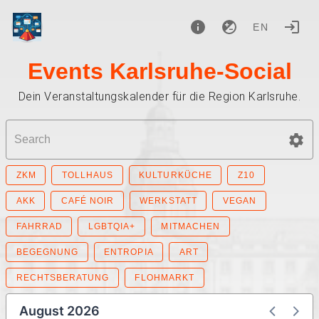
EN
Events Karlsruhe-Social
Dein Veranstaltungskalender für die Region Karlsruhe.
ZKM
TOLLHAUS
KULTURKÜCHE
Z10
AKK
CAFÉ NOIR
WERKSTATT
VEGAN
FAHRRAD
LGBTQIA+
MITMACHEN
BEGEGNUNG
ENTROPIA
ART
RECHTSBERATUNG
FLOHMARKT
August 2026