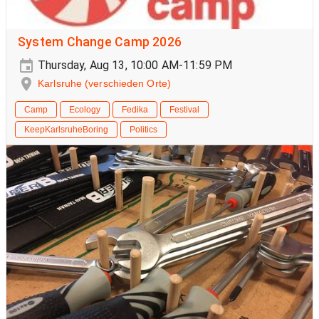
System Change Camp 2026
Thursday, Aug 13, 10:00 AM-11:59 PM
Karlsruhe (verschieden Orte)
Camp
Ecology
Fedika
Festival
KeepKarlsruheBoring
Politics