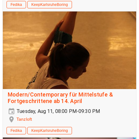
Fedika
KeepKarlsruheBoring
Modern/Contemporary für Mittelstufe &
Fortgeschrittene ab 14. April
Tuesday, Aug 11, 08:00 PM-09:30 PM
Tanzloft
Fedika
KeepKarlsruheBoring