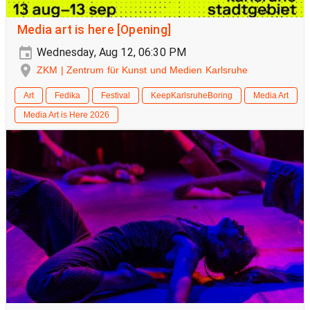
Media art is here [Opening]
Wednesday, Aug 12, 06:30 PM
ZKM | Zentrum für Kunst und Medien Karlsruhe
Art
Fedika
Festival
KeepKarlsruheBoring
Media Art
Media Art is Here 2026