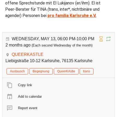
offene Sprechstunde mit El Lukijanov (er/ihm). El ist
Peer-Berater für TINA
(trans
, inter*, nichtbinäre und
agender) Personen bei
pro familia Karlsruhe e.V.
WEDNESDAY, MAY 13, 06:00 PM-10:00 PM
2 months ago
(Each second Wednesday of the month)
QUEERKASTLE
Liebigstraße 10-12 Karlsruhe, 76135 Karlsruhe
Austausch
Begegnung
QueerKAstle
trans
Copy link
Add to calendar
Report event