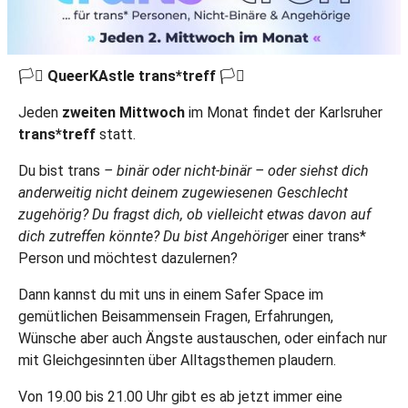
🏳️‍⚧️
QueerKAstle trans*treff
🏳️‍⚧️
Jeden
zweiten Mittwoch
im Monat findet der Karlsruher
trans*treff
statt.
Du bist trans
– binär oder nicht-binär – oder siehst dich
anderweitig nicht deinem zugewiesenen Geschlecht
zugehörig? Du fragst dich, ob vielleicht etwas davon auf
dich zutreffen könnte? Du bist Angehörige
r einer trans*
Person und möchtest dazulernen?
Dann kannst du mit uns in einem Safer Space im
gemütlichen Beisammensein Fragen, Erfahrungen,
Wünsche aber auch Ängste austauschen, oder einfach nur
mit Gleichgesinnten über Alltagsthemen plaudern.
Von 19.00 bis 21.00 Uhr gibt es ab jetzt immer eine